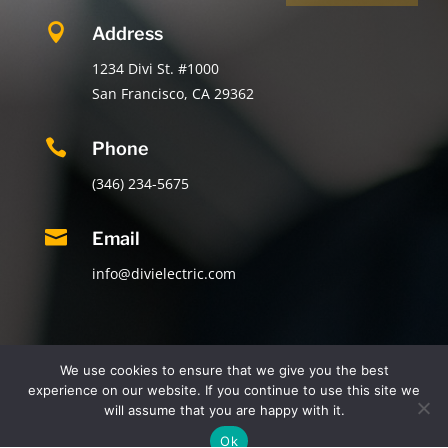

Address
1234 Divi St. #1000
San Francisco, CA 29362

Phone
(346) 234-5675

Email
info@divielectric.com
We use cookies to ensure that we give you the best
experience on our website. If you continue to use this site we
© 2021-2026 Braden Electric & Solar LLC | All Rights
will assume that you are happy with it.
Reserved
Ok