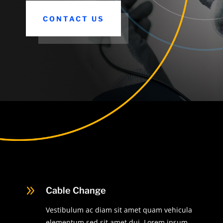
CONTACT US
9
Cable Change
Vestibulum ac diam sit amet quam vehicula
elementum sed sit amet dui. Lorem ipsum