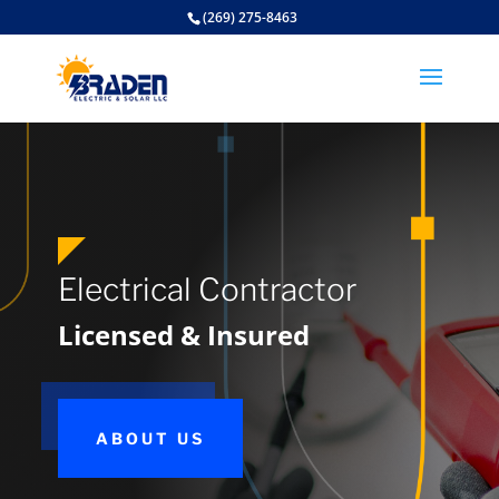
google-site-verification: google5d358509c0744b32.html
(269) 275-8463
Electrical Contractor
Licensed & Insured
ABOUT US