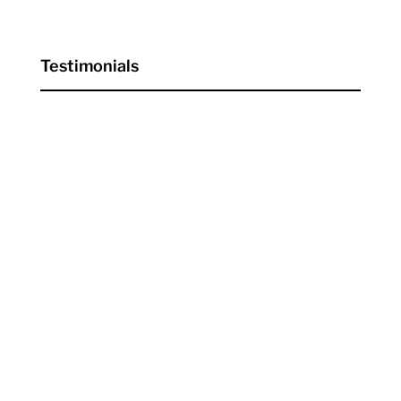
Testimonials
Lorem ipsum dolor sit consectetur
adipiscing elit. Fusce non arcu blandit
magna efficitur gravida. Sed eleifend,
diam sed molestie aliquet, justo ipsum
semper lectus, sed efficitur.