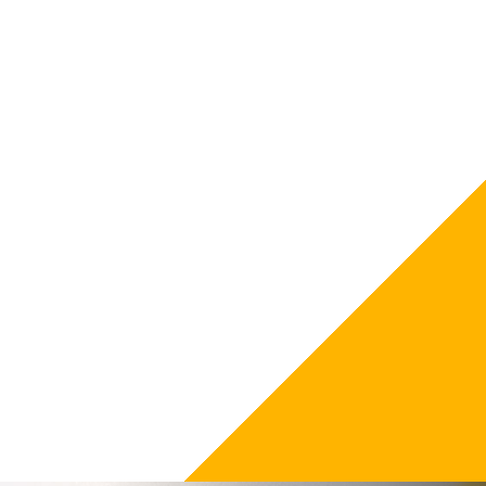
Lorem ipsum dolor sit consectetur
adipiscing elit. Fusce non arcu blandit
magna efficitur gravida. Sed eleifend,
diam sed molestie aliquet, justo ipsum
semper lectus, sed efficitur.